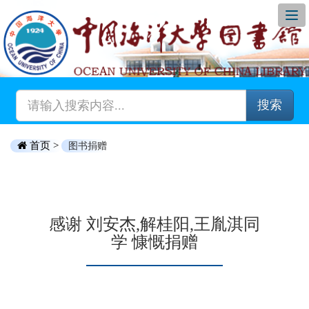
搜索
首页 >
图书捐赠
感谢 刘安杰,解桂阳,王胤淇同
学 慷慨捐赠