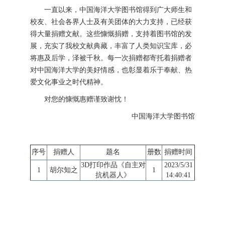
一直以来，中国海洋大学图书馆得到广大师生和
校友、社会各界人士及有关团体的大力支持，已经获
得大量捐赠文献。这些慷慨捐赠，支持着图书馆的发
展，充实了我校文献典藏，丰富了人类知识宝库，必
将惠及后学，泽被千秋。每一次捐赠都寄托着捐赠者
对中国海洋大学的美好情感，也彰显着乐于奉献、热
爱文化事业之时代精神。
对您的慷慨惠赠谨致谢忱！
中国海洋大学图书馆
序号
捐赠人
题名
册数
捐赠时间
3D打印作品《自主对
2023/5/31
1
胡尔知之
1
抗机器人》
14:40:41