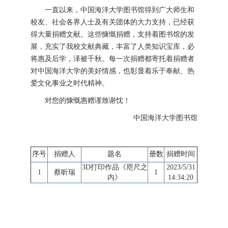
一直以来，中国海洋大学图书馆得到广大师生和
校友、社会各界人士及有关团体的大力支持，已经获
得大量捐赠文献。这些慷慨捐赠，支持着图书馆的发
展，充实了我校文献典藏，丰富了人类知识宝库，必
将惠及后学，泽被千秋。每一次捐赠都寄托着捐赠者
对中国海洋大学的美好情感，也彰显着乐于奉献、热
爱文化事业之时代精神。
对您的慷慨惠赠谨致谢忱！
中国海洋大学图书馆
序号
捐赠人
题名
册数
捐赠时间
3D打印作品《咫尺之
2023/5/31
1
蔡昕瑞
1
内》
14:34:20