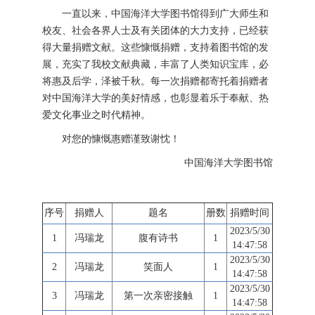
一直以来，中国海洋大学图书馆得到广大师生和
校友、社会各界人士及有关团体的大力支持，已经获
得大量捐赠文献。这些慷慨捐赠，支持着图书馆的发
展，充实了我校文献典藏，丰富了人类知识宝库，必
将惠及后学，泽被千秋。每一次捐赠都寄托着捐赠者
对中国海洋大学的美好情感，也彰显着乐于奉献、热
爱文化事业之时代精神。
对您的慷慨惠赠谨致谢忱！
中国海洋大学图书馆
序号
捐赠人
题名
册数
捐赠时间
2023/5/30
1
冯瑞龙
腹有诗书
1
14:47:58
2023/5/30
2
冯瑞龙
笑面人
1
14:47:58
2023/5/30
3
冯瑞龙
第一次亲密接触
1
14:47:58