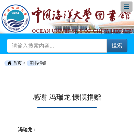
搜索
首页 >
图书捐赠
感谢 冯瑞龙 慷慨捐赠
冯瑞龙：