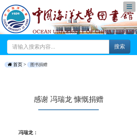
搜索
首页 >
图书捐赠
感谢 冯瑞龙 慷慨捐赠
冯瑞龙：