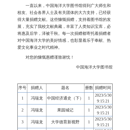
一直以来，中国海洋大学图书馆得到广大师生和
校友、社会各界人士及有关团体的大力支持，已经获
得大量捐赠文献。这些慷慨捐赠，支持着图书馆的发
展，充实了我校文献典藏，丰富了人类知识宝库，必
将惠及后学，泽被千秋。每一次捐赠都寄托着捐赠者
对中国海洋大学的美好情感，也彰显着乐于奉献、热
爱文化事业之时代精神。
对您的慷慨惠赠谨致谢忱！
中国海洋大学图书馆
序号
捐赠人
题名
册数
捐赠时间
2023/5/30
1
冯瑞龙
中国经济通史（下）
1
9:15:21
2023/5/30
2
冯瑞龙
果园城记
1
9:15:21
2023/5/30
3
冯瑞龙
大学德育新视野
1
9:15:21