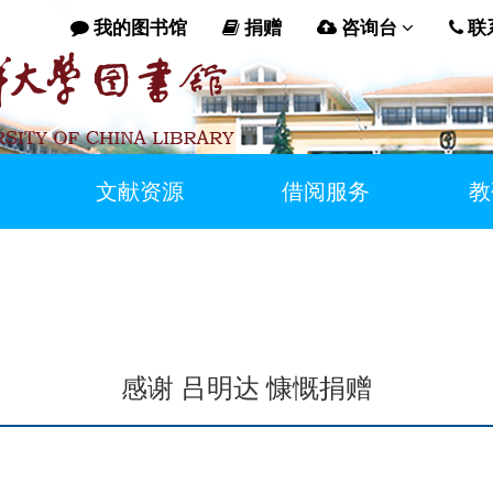
我的图书馆
捐赠
咨询台
联
文献资源
借阅服务
教
感谢 吕明达 慷慨捐赠