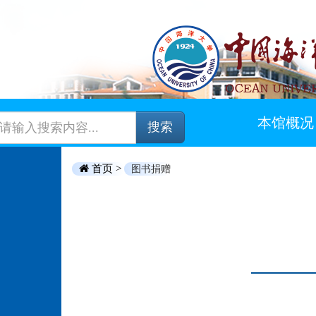
本馆概况
搜索
首页 >
图书捐赠