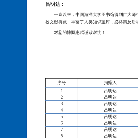
吕明达：
一直以来，中国海洋大学图书馆得到广大师
校文献典藏，丰富了人类知识宝库，必将惠及后
对您的慷慨惠赠谨致谢忱！
序号
捐赠人
1
吕明达
2
吕明达
3
吕明达
4
吕明达
5
吕明达
6
吕明达
7
吕明达
8
吕明达