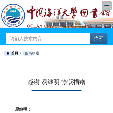
搜索
首页 >
图书捐赠
感谢 易继明 慷慨捐赠
易继明：