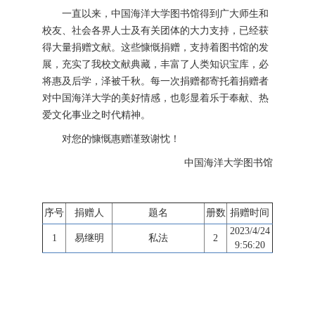
一直以来，中国海洋大学图书馆得到广大师生和
校友、社会各界人士及有关团体的大力支持，已经获
得大量捐赠文献。这些慷慨捐赠，支持着图书馆的发
展，充实了我校文献典藏，丰富了人类知识宝库，必
将惠及后学，泽被千秋。每一次捐赠都寄托着捐赠者
对中国海洋大学的美好情感，也彰显着乐于奉献、热
爱文化事业之时代精神。
对您的慷慨惠赠谨致谢忱！
中国海洋大学图书馆
序号
捐赠人
题名
册数
捐赠时间
2023/4/24
1
易继明
私法
2
9:56:20