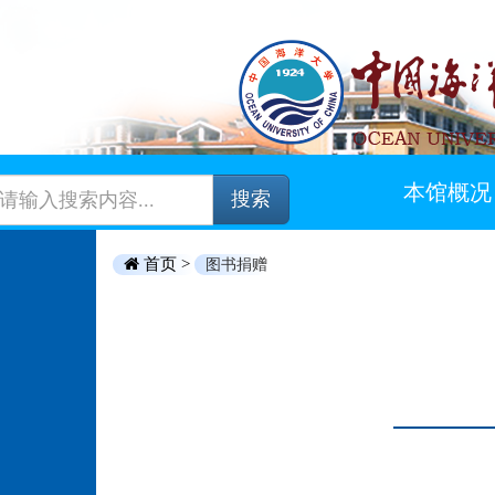
本馆概况
搜索
首页 >
图书捐赠