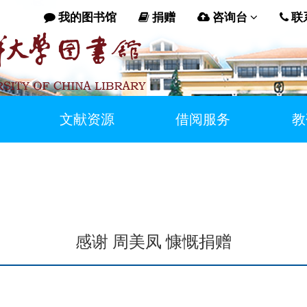
我的图书馆
捐赠
咨询台
联
文献资源
借阅服务
教
感谢 周美凤 慷慨捐赠