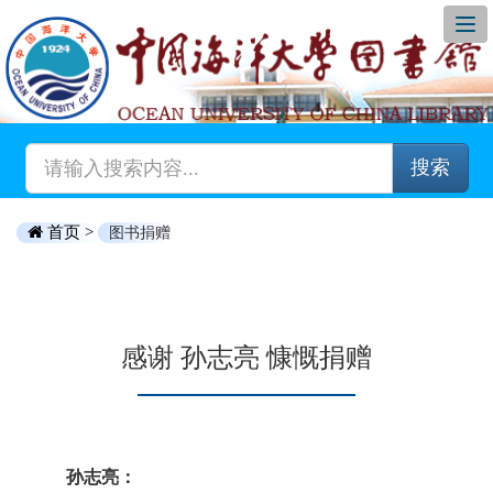
搜索
首页 >
图书捐赠
感谢 孙志亮 慷慨捐赠
孙志亮：