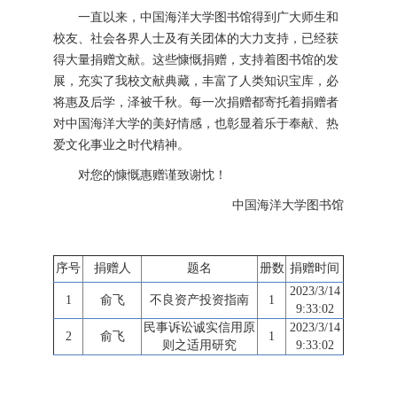
一直以来，中国海洋大学图书馆得到广大师生和
校友、社会各界人士及有关团体的大力支持，已经获
得大量捐赠文献。这些慷慨捐赠，支持着图书馆的发
展，充实了我校文献典藏，丰富了人类知识宝库，必
将惠及后学，泽被千秋。每一次捐赠都寄托着捐赠者
对中国海洋大学的美好情感，也彰显着乐于奉献、热
爱文化事业之时代精神。
对您的慷慨惠赠谨致谢忱！
中国海洋大学图书馆
序号
捐赠人
题名
册数
捐赠时间
2023/3/14
1
俞飞
不良资产投资指南
1
9:33:02
民事诉讼诚实信用原
2023/3/14
2
俞飞
1
则之适用研究
9:33:02