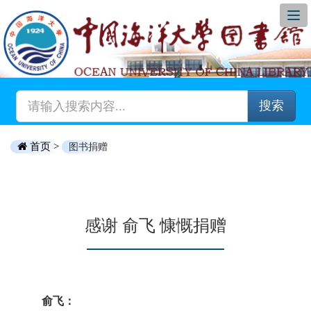
搜索
首页 >
图书捐赠
感谢 俞飞 慷慨捐赠
俞飞：