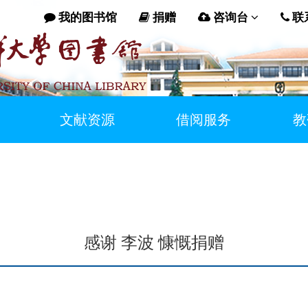
我的图书馆
捐赠
咨询台
联
文献资源
借阅服务
教
感谢 李波 慷慨捐赠