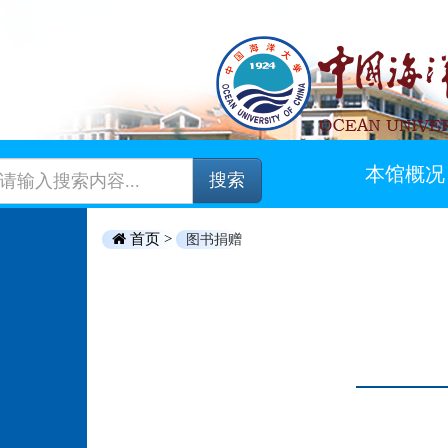
本馆概况
搜索
首页 >
图书捐赠