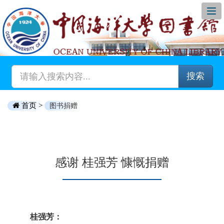
搜索
首页 >
图书捐赠
感谢 桂强芳 慷慨捐赠
桂强芳：