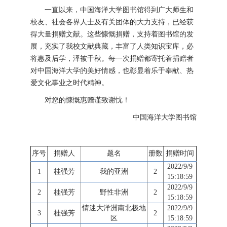
一直以来，中国海洋大学图书馆得到广大师生和
校友、社会各界人士及有关团体的大力支持，已经获
得大量捐赠文献。这些慷慨捐赠，支持着图书馆的发
展，充实了我校文献典藏，丰富了人类知识宝库，必
将惠及后学，泽被千秋。每一次捐赠都寄托着捐赠者
对中国海洋大学的美好情感，也彰显着乐于奉献、热
爱文化事业之时代精神。
对您的慷慨惠赠谨致谢忱！
中国海洋大学图书馆
序号
捐赠人
题名
册数
捐赠时间
2022/9/9
1
桂强芳
我的亚洲
2
15:18:59
2022/9/9
2
桂强芳
野性非洲
2
15:18:59
情迷大洋洲南北极地
2022/9/9
3
桂强芳
2
区
15:18:59