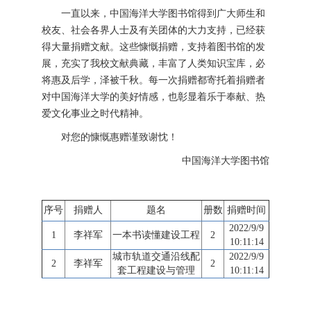
一直以来，中国海洋大学图书馆得到广大师生和
校友、社会各界人士及有关团体的大力支持，已经获
得大量捐赠文献。这些慷慨捐赠，支持着图书馆的发
展，充实了我校文献典藏，丰富了人类知识宝库，必
将惠及后学，泽被千秋。每一次捐赠都寄托着捐赠者
对中国海洋大学的美好情感，也彰显着乐于奉献、热
爱文化事业之时代精神。
对您的慷慨惠赠谨致谢忱！
中国海洋大学图书馆
序号
捐赠人
题名
册数
捐赠时间
2022/9/9
1
李祥军
一本书读懂建设工程
2
10:11:14
城市轨道交通沿线配
2022/9/9
2
李祥军
2
套工程建设与管理
10:11:14