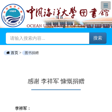
搜索
首页 >
图书捐赠
感谢 李祥军 慷慨捐赠
李祥军：