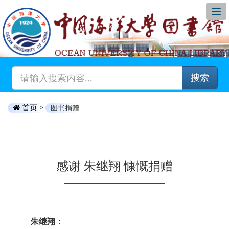
搜索
首页 >
图书捐赠
感谢 朱继翔 慷慨捐赠
朱继翔：