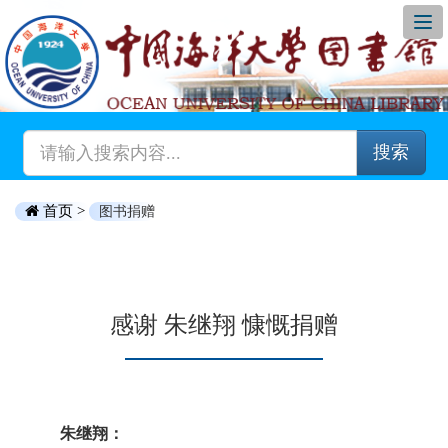
搜索
首页 >
图书捐赠
感谢 朱继翔 慷慨捐赠
朱继翔：