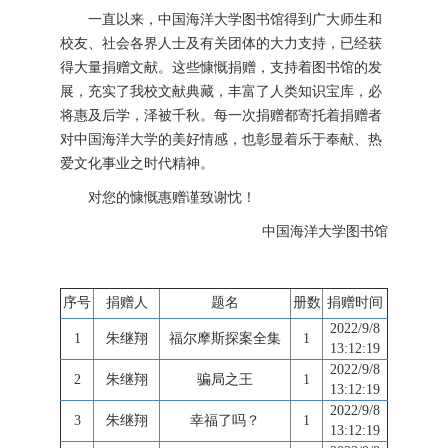
一直以来，中国海洋大学图书馆得到广大师生和
校友、社会各界人士及有关团体的大力支持，已经获
得大量捐赠文献。这些慷慨捐赠，支持着图书馆的发
展，充实了我校文献典藏，丰富了人类知识宝库，必
将惠及后学，泽被千秋。每一次捐赠都寄托着捐赠者
对中国海洋大学的美好情感，也彰显着乐于奉献、热
爱文化事业之时代精神。
对您的慷慨惠赠谨致谢忱！
中国海洋大学图书馆
序号
捐赠人
题名
册数
捐赠时间
2022/9/8
1
朱继翔
福尔摩斯探案全集
1
13:12:19
2022/9/8
2
朱继翔
骗局之王
1
13:12:19
2022/9/8
3
朱继翔
幸福了吗？
1
13:12:19