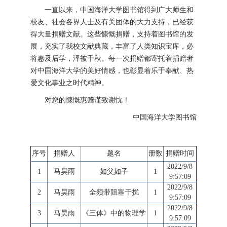
一直以来，中国海洋大学图书馆得到广大师生和
校友、社会各界人士及有关团体的大力支持，已经获
得大量捐赠文献。这些慷慨捐赠，支持着图书馆的发
展，充实了我校文献典藏，丰富了人类知识宝库，必
将惠及后学，泽被千秋。每一次捐赠都寄托着捐赠者
对中国海洋大学的美好情感，也彰显着乐于奉献、热
爱文化事业之时代精神。
对您的慷慨惠赠谨致谢忱！
中国海洋大学图书馆
序号
捐赠人
题名
册数
捐赠时间
2022/9/8
1
马昊雨
如父如子
1
9:57:09
2022/9/8
2
马昊雨
全频带阻塞干扰
1
9:57:09
2022/9/8
3
马昊雨
《三体》中的物理学
1
9:57:09