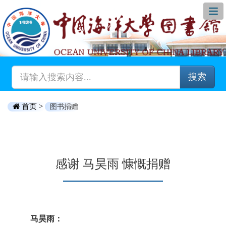
搜索
首页 >
图书捐赠
感谢 马昊雨 慷慨捐赠
马昊雨：