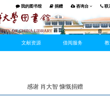
我的图书馆
捐赠
咨询台
联
文献资源
借阅服务
教
感谢 肖大智 慷慨捐赠