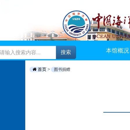
本馆概况
搜索
首页 >
图书捐赠