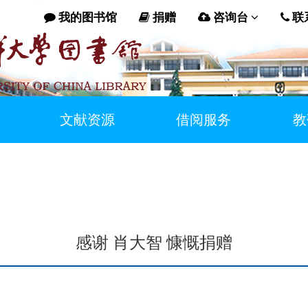
我的图书馆
捐赠
咨询台
联
文献资源
借阅服务
教
感谢 肖大智 慷慨捐赠