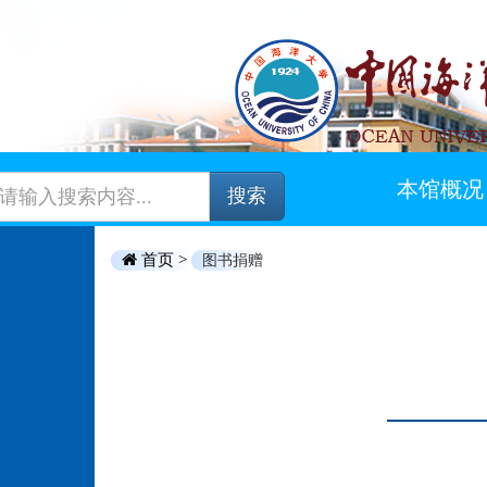
本馆概况
搜索
首页 >
图书捐赠