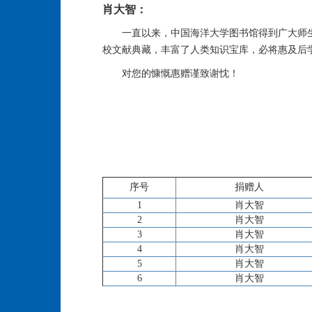
肖大智：
一直以来，中国海洋大学图书馆得到广大师
校文献典藏，丰富了人类知识宝库，必将惠及后
对您的慷慨惠赠谨致谢忱！
序号
捐赠人
1
肖大智
2
肖大智
3
肖大智
4
肖大智
5
肖大智
6
肖大智