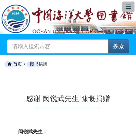
搜索
首页 >
图书捐赠
感谢 闵锐武先生 慷慨捐赠
闵锐武先生：