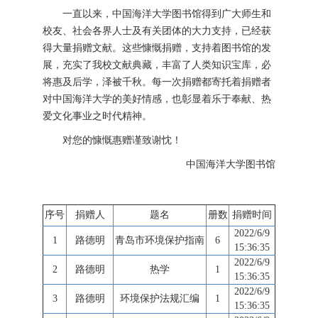
一直以来，中国海洋大学图书馆得到广大师生和
校友、社会各界人士及有关团体的大力支持，已经获
得大量捐赠文献。这些慷慨捐赠，支持着图书馆的发
展，充实了我校文献典藏，丰富了人类知识宝库，必
将惠及后学，泽被千秋。每一次捐赠都寄托着捐赠者
对中国海洋大学的美好情感，也彰显着乐于奉献、热
爱文化事业之时代精神。
对您的慷慨惠赠谨致谢忱！
中国海洋大学图书馆
序号
捐赠人
题名
册数
捐赠时间
2022/6/9
1
路德明
青岛市环境保护指南
6
15:36:35
2022/6/9
2
路德明
热学
1
15:36:35
2022/6/9
3
路德明
环境保护法规汇编
1
15:36:35