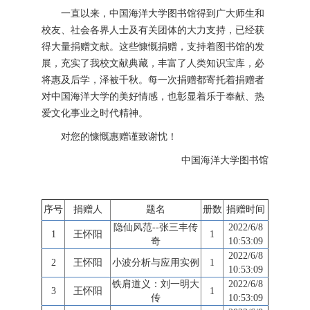
一直以来，中国海洋大学图书馆得到广大师生和
校友、社会各界人士及有关团体的大力支持，已经获
得大量捐赠文献。这些慷慨捐赠，支持着图书馆的发
展，充实了我校文献典藏，丰富了人类知识宝库，必
将惠及后学，泽被千秋。每一次捐赠都寄托着捐赠者
对中国海洋大学的美好情感，也彰显着乐于奉献、热
爱文化事业之时代精神。
对您的慷慨惠赠谨致谢忱！
中国海洋大学图书馆
序号
捐赠人
题名
册数
捐赠时间
隐仙风范--张三丰传
2022/6/8
1
王怀阳
1
奇
10:53:09
2022/6/8
2
王怀阳
小波分析与应用实例
1
10:53:09
铁肩道义：刘一明大
2022/6/8
3
王怀阳
1
传
10:53:09