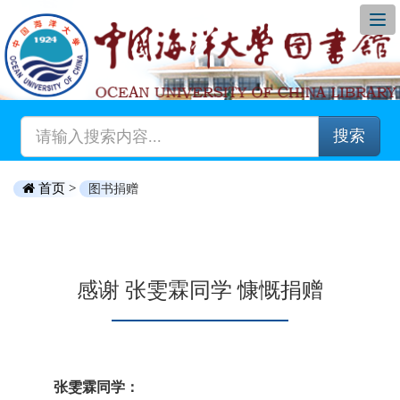
搜索
首页 >
图书捐赠
感谢 张雯霖同学 慷慨捐赠
张雯霖同学：