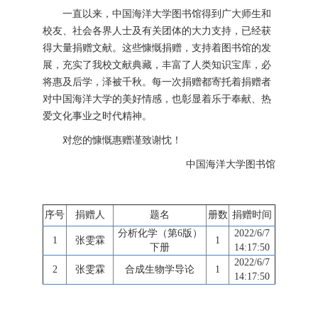
一直以来，中国海洋大学图书馆得到广大师生和
校友、社会各界人士及有关团体的大力支持，已经获
得大量捐赠文献。这些慷慨捐赠，支持着图书馆的发
展，充实了我校文献典藏，丰富了人类知识宝库，必
将惠及后学，泽被千秋。每一次捐赠都寄托着捐赠者
对中国海洋大学的美好情感，也彰显着乐于奉献、热
爱文化事业之时代精神。
对您的慷慨惠赠谨致谢忱！
中国海洋大学图书馆
序号
捐赠人
题名
册数
捐赠时间
分析化学（第6版）
2022/6/7
1
张雯霖
1
下册
14:17:50
2022/6/7
2
张雯霖
合成生物学导论
1
14:17:50