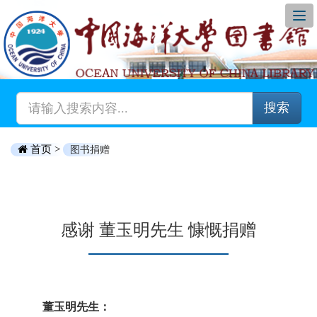
搜索
首页 >
图书捐赠
感谢 董玉明先生 慷慨捐赠
董玉明先生：