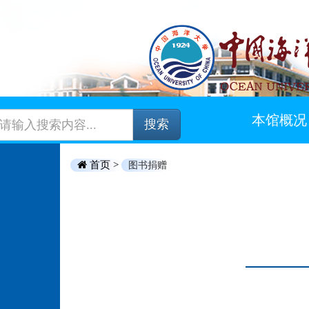
本馆概况
搜索
首页 >
图书捐赠