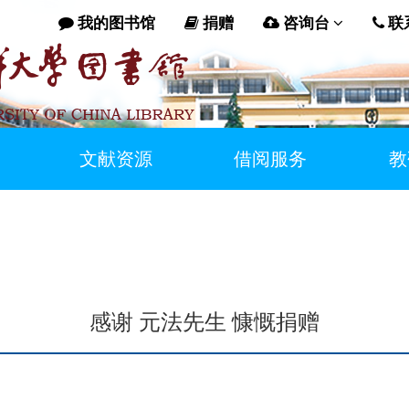
我的图书馆
捐赠
咨询台
联
文献资源
借阅服务
教
感谢 元法先生 慷慨捐赠