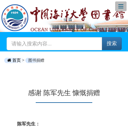
搜索
首页 >
图书捐赠
感谢 陈军先生 慷慨捐赠
陈军先生：