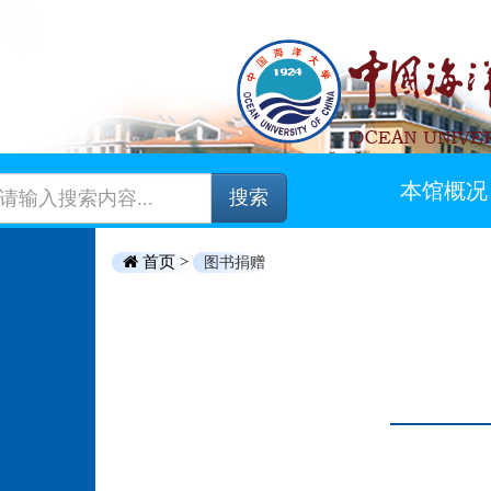
本馆概况
搜索
首页 >
图书捐赠