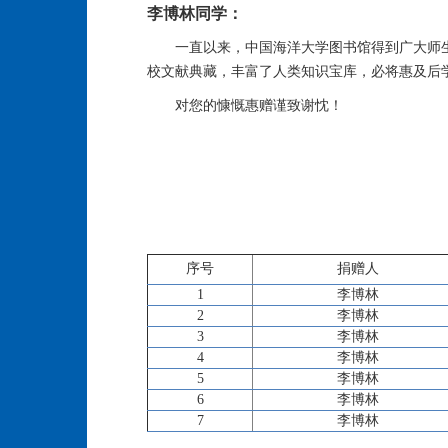
李博林同学：
一直以来，中国海洋大学图书馆得到广大师
校文献典藏，丰富了人类知识宝库，必将惠及后
对您的慷慨惠赠谨致谢忱！
序号
捐赠人
1
李博林
2
李博林
3
李博林
4
李博林
5
李博林
6
李博林
7
李博林