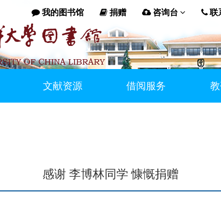
我的图书馆
捐赠
咨询台
联
文献资源
借阅服务
教
感谢 李博林同学 慷慨捐赠