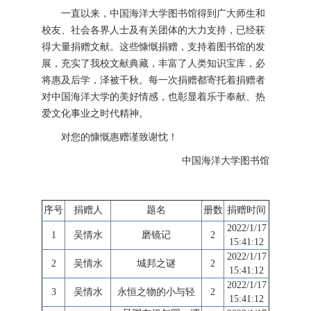
一直以来，中国海洋大学图书馆得到广大师生和
校友、社会各界人士及有关团体的大力支持，已经获
得大量捐赠文献。这些慷慨捐赠，支持着图书馆的发
展，充实了我校文献典藏，丰富了人类知识宝库，必
将惠及后学，泽被千秋。每一次捐赠都寄托着捐赠者
对中国海洋大学的美好情感，也彰显着乐于奉献、热
爱文化事业之时代精神。
对您的慷慨惠赠谨致谢忱！
中国海洋大学图书馆
序号
捐赠人
题名
册数
捐赠时间
2022/1/17
1
吴情水
磨镜记
2
15:41:12
2022/1/17
2
吴情水
城邦之谜
2
15:41:12
2022/1/17
3
吴情水
永恒之物的小与轻
2
15:41:12