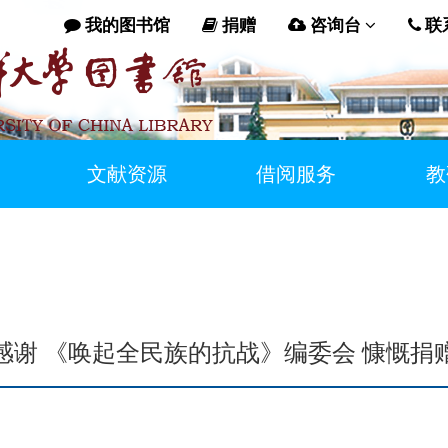
我的图书馆
捐赠
咨询台
联
文献资源
借阅服务
教
感谢 《唤起全民族的抗战》编委会 慷慨捐