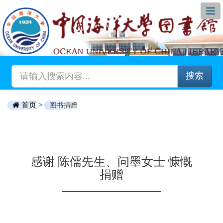
搜索
首页 >
图书捐赠
感谢 陈儒先生、问墨女士 慷慨
捐赠