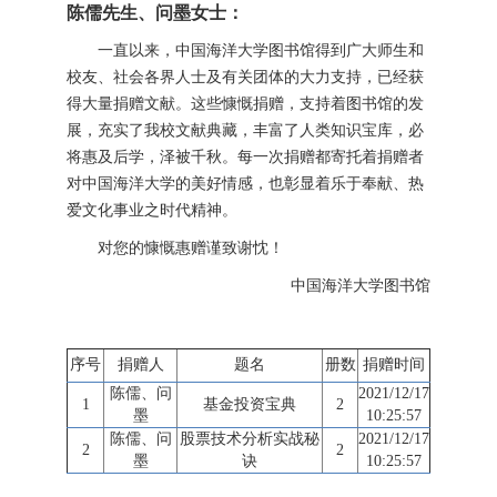
陈儒先生、问墨女士：
一直以来，中国海洋大学图书馆得到广大师生和
校友、社会各界人士及有关团体的大力支持，已经获
得大量捐赠文献。这些慷慨捐赠，支持着图书馆的发
展，充实了我校文献典藏，丰富了人类知识宝库，必
将惠及后学，泽被千秋。每一次捐赠都寄托着捐赠者
对中国海洋大学的美好情感，也彰显着乐于奉献、热
爱文化事业之时代精神。
对您的慷慨惠赠谨致谢忱！
中国海洋大学图书馆
序号
捐赠人
题名
册数
捐赠时间
陈儒、问
2021/12/17
1
基金投资宝典
2
墨
10:25:57
陈儒、问
股票技术分析实战秘
2021/12/17
2
2
墨
诀
10:25:57