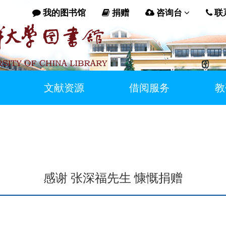
我的图书馆
捐赠
咨询台
联
文献资源
借阅服务
教
感谢 张深福先生 慷慨捐赠