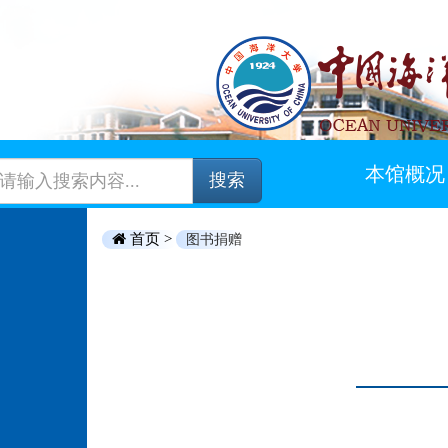
本馆概况
搜索
首页 >
图书捐赠