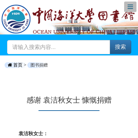
搜索
首页 >
图书捐赠
感谢 袁洁秋女士 慷慨捐赠
袁洁秋女士：