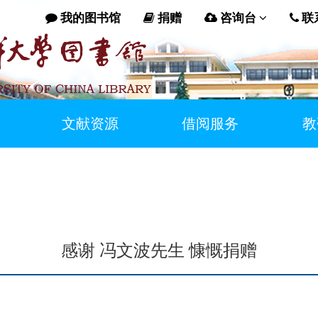
我的图书馆
捐赠
咨询台
联
文献资源
借阅服务
教
感谢 冯文波先生 慷慨捐赠