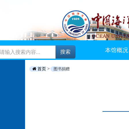
本馆概况
搜索
首页 >
图书捐赠