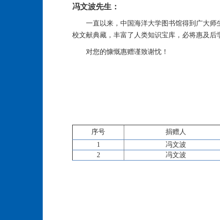
冯文波先生：
一直以来，中国海洋大学图书馆得到广大师
校文献典藏，丰富了人类知识宝库，必将惠及后
对您的慷慨惠赠谨致谢忱！
序号
捐赠人
1
冯文波
2
冯文波