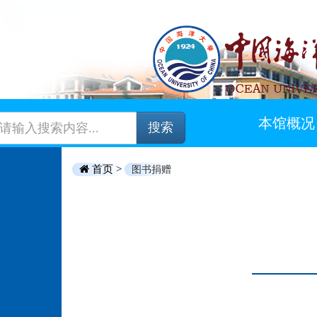
本馆概况
搜索
首页 >
图书捐赠