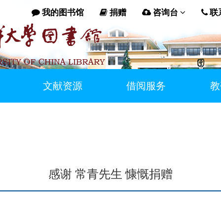
我的图书馆
捐赠
咨询台
联
文献资源
借阅服务
教
感谢 常青先生 慷慨捐赠