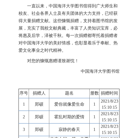
一直以来，中国海洋大学图书馆得到广大师生和
校友、社会各界人士及有关团体的大力支持，已经获
得大量捐赠文献。这些慷慨捐赠，支持着图书馆的发
展，充实了我校文献典藏，丰富了人类知识宝库，必
将惠及后学，泽被千秋。每一次捐赠都寄托着捐赠者
对中国海洋大学的美好情感，也彰显着乐于奉献、热
爱文化事业之时代精神。
对您的慷慨惠赠谨致谢忱！
中国海洋大学图书馆
序号
捐赠人
题名
册数
捐赠时间
2021/8/23
1
郑硕
爱你就像爱生命
1
15:10:15
2021/8/23
2
郑硕
霍乱时期的爱情
1
15:10:15
2021/8/23
3
郑硕
寂静的春天
1
15:10:15