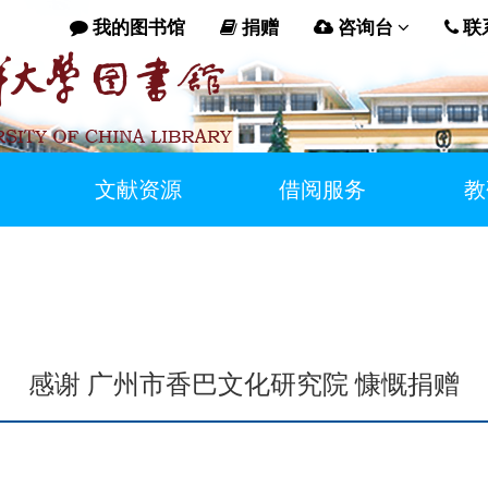
我的图书馆
捐赠
咨询台
联
文献资源
借阅服务
教
感谢 广州市香巴文化研究院 慷慨捐赠