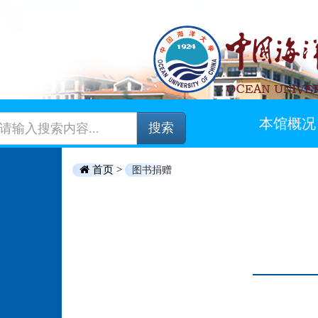
本馆概况
搜索
首页 >
图书捐赠