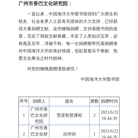
广州市香巴文化研究院：
一直以来，中国海洋大学图书馆得到广大师生和
校友、社会各界人士及有关团体的大力支持，已经获
得大量捐赠文献。这些慷慨捐赠，支持着图书馆的发
展，充实了我校文献典藏，丰富了人类知识宝库，必
将惠及后学，泽被千秋。每一次捐赠都寄托着捐赠者
对中国海洋大学的美好情感，也彰显着乐于奉献、热
爱文化事业之时代精神。
对您的慷慨惠赠谨致谢忱！
中国海洋大学图书馆
序号
捐赠人
题名
册数
捐赠时间
广州市香
2021/6/22
1
巴文化研
雪漠智慧课程
2
16:44:39
究院
广州市香
2021/6/22
2
巴文化研
凉州词
1
16:44:39