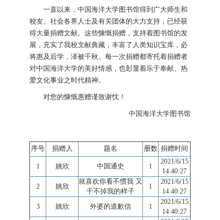
一直以来，中国海洋大学图书馆得到广大师生和
校友、社会各界人士及有关团体的大力支持，已经获
得大量捐赠文献。这些慷慨捐赠，支持着图书馆的发
展，充实了我校文献典藏，丰富了人类知识宝库，必
将惠及后学，泽被千秋。每一次捐赠都寄托着捐赠者
对中国海洋大学的美好情感，也彰显着乐于奉献、热
爱文化事业之时代精神。
对您的慷慨惠赠谨致谢忱！
中国海洋大学图书馆
序号
捐赠人
题名
册数
捐赠时间
2021/6/15
1
姚欣
中国通史
1
14:40:27
就喜欢你看不惯我 又
2021/6/15
2
姚欣
1
干不掉我的样子
14:40:27
2021/6/15
3
姚欣
外婆的道歉信
1
14:40:27