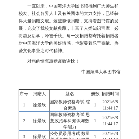
一直以来，中国海洋大学图书馆得到广大师生和
校友、社会各界人士及有关团体的大力支持，已经获
得大量捐赠文献。这些慷慨捐赠，支持着图书馆的发
展，充实了我校文献典藏，丰富了人类知识宝库，必
将惠及后学，泽被千秋。每一次捐赠都寄托着捐赠者
对中国海洋大学的美好情感，也彰显着乐于奉献、热
爱文化事业之时代精神。
对您的慷慨惠赠谨致谢忱！
中国海洋大学图书馆
序号
捐赠人
题名
册数
捐赠时间
国家教师资格考试 综
2021/6/8
1
徐景欣
1
合素质
11:44:17
国家教师资格考试 思
2021/6/8
2
徐景欣
想政治学科知识与数
1
11:44:17
学能力
公务员录用考试 数量
2021/6/8
3
徐景欣
1