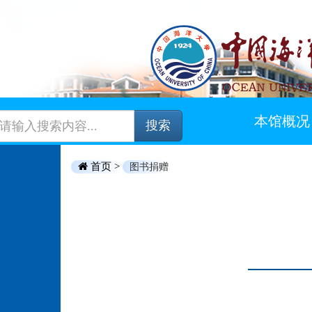
本馆概况
搜索
首页 >
图书捐赠