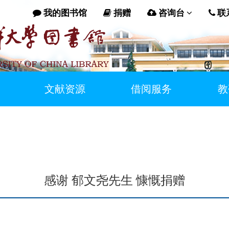
我的图书馆
捐赠
咨询台
联
文献资源
借阅服务
教
感谢 郁文尧先生 慷慨捐赠