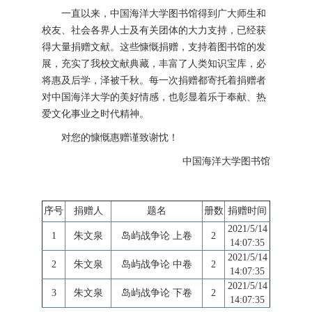
一直以来，中国海洋大学图书馆得到广大师生和
校友、社会各界人士及有关团体的大力支持，已经获
得大量捐赠文献。这些慷慨捐赠，支持着图书馆的发
展，充实了我校文献典藏，丰富了人类知识宝库，必
将惠及后学，泽被千秋。每一次捐赠都寄托着捐赠者
对中国海洋大学的美好情感，也彰显着乐于奉献、热
爱文化事业之时代精神。
对您的慷慨惠赠谨致谢忱！
中国海洋大学图书馆
序号
捐赠人
题名
册数
捐赠时间
2021/5/14
1
朱文泉
岛屿战争论 上卷
2
14:07:35
2021/5/14
2
朱文泉
岛屿战争论 中卷
2
14:07:35
2021/5/14
3
朱文泉
岛屿战争论 下卷
2
14:07:35