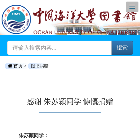
搜索
首页 >
图书捐赠
感谢 朱苏颍同学 慷慨捐赠
朱苏颍同学：