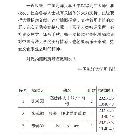
一直以来，中国海洋大学图书馆得到广大师生和
校友、社会各界人士及有关团体的大力支持，已经获
得大量捐赠文献。这些慷慨捐赠，支持着图书馆的发
展，充实了我校文献典藏，丰富了人类知识宝库，必
将惠及后学，泽被千秋。每一次捐赠都寄托着捐赠者
对中国海洋大学的美好情感，也彰显着乐于奉献、热
爱文化事业之时代精神。
对您的慷慨惠赠谨致谢忱！
中国海洋大学图书馆
序号
捐赠人
题名
册数
捐赠时间
高效能人士的7个习
2021/5/6
1
朱苏颍
2
惯
10:40:49
2021/5/6
2
朱苏颍
原来，懂比爱更重要
1
10:40:49
2021/5/6
3
朱苏颍
Business Law
1
10:40:49