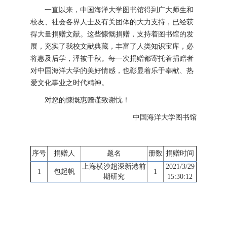
一直以来，中国海洋大学图书馆得到广大师生和
校友、社会各界人士及有关团体的大力支持，已经获
得大量捐赠文献。这些慷慨捐赠，支持着图书馆的发
展，充实了我校文献典藏，丰富了人类知识宝库，必
将惠及后学，泽被千秋。每一次捐赠都寄托着捐赠者
对中国海洋大学的美好情感，也彰显着乐于奉献、热
爱文化事业之时代精神。
对您的慷慨惠赠谨致谢忱！
中国海洋大学图书馆
序号
捐赠人
题名
册数
捐赠时间
上海横沙超深新港前
2021/3/29
1
包起帆
1
期研究
15:30:12