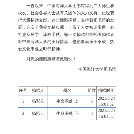
一直以来，中国海洋大学图书馆得到广大师生和
校友、社会各界人士及有关团体的大力支持，已经获
得大量捐赠文献。这些慷慨捐赠，支持着图书馆的发
展，充实了我校文献典藏，丰富了人类知识宝库，必
将惠及后学，泽被千秋。每一次捐赠都寄托着捐赠者
对中国海洋大学的美好情感，也彰显着乐于奉献、热
爱文化事业之时代精神。
对您的慷慨惠赠谨致谢忱！
中国海洋大学图书馆
序号
捐赠人
题名
册数
捐赠时间
2021/3/24
1
杨彩云
生命深处 上
3
16:01:52
2021/3/24
2
杨彩云
生命深处 下
3
16:01:52