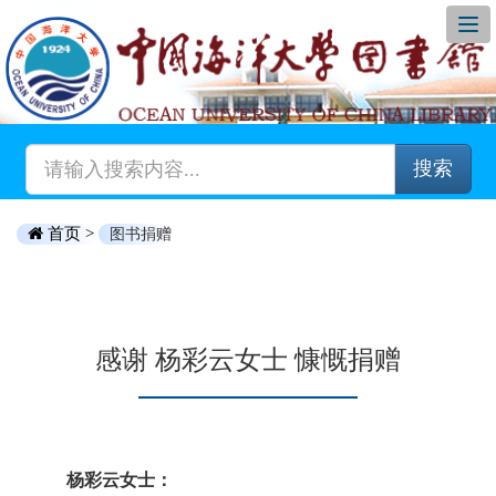
搜索
首页 >
图书捐赠
感谢 杨彩云女士 慷慨捐赠
杨彩云女士：