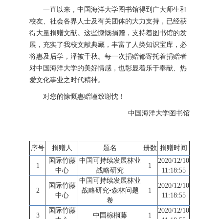
一直以来，中国海洋大学图书馆得到广大师生和
校友、社会各界人士及有关团体的大力支持，已经获
得大量捐赠文献。这些慷慨捐赠，支持着图书馆的发
展，充实了我校文献典藏，丰富了人类知识宝库，必
将惠及后学，泽被千秋。每一次捐赠都寄托着捐赠者
对中国海洋大学的美好情感，也彰显着乐于奉献、热
爱文化事业之时代精神。
对您的慷慨惠赠谨致谢忱！
中国海洋大学图书馆
序号
捐赠人
题名
册数
捐赠时间
国际竹藤
中国可持续发展林业
2020/12/10
1
1
中心
战略研究
11:18:55
中国可持续发展林业
国际竹藤
2020/12/10
2
战略研究•森林问题
1
中心
11:18:55
卷
国际竹藤
2020/12/10
3
中国棕榈藤
1