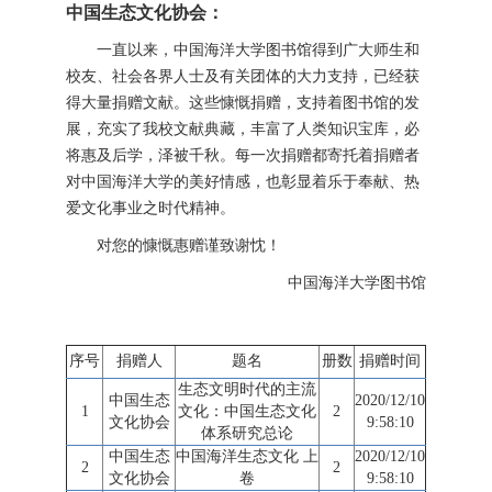
中国生态文化协会：
一直以来，中国海洋大学图书馆得到广大师生和
校友、社会各界人士及有关团体的大力支持，已经获
得大量捐赠文献。这些慷慨捐赠，支持着图书馆的发
展，充实了我校文献典藏，丰富了人类知识宝库，必
将惠及后学，泽被千秋。每一次捐赠都寄托着捐赠者
对中国海洋大学的美好情感，也彰显着乐于奉献、热
爱文化事业之时代精神。
对您的慷慨惠赠谨致谢忱！
中国海洋大学图书馆
序号
捐赠人
题名
册数
捐赠时间
生态文明时代的主流
中国生态
2020/12/10
1
文化：中国生态文化
2
文化协会
9:58:10
体系研究总论
中国生态
中国海洋生态文化 上
2020/12/10
2
2
文化协会
卷
9:58:10