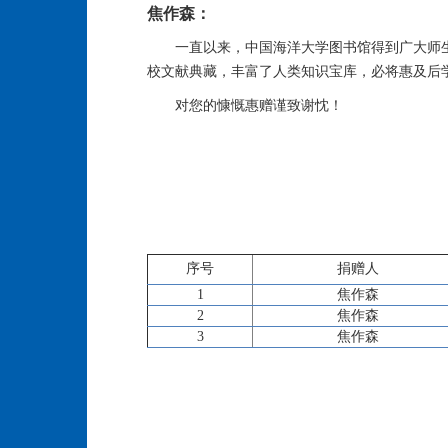
焦作森：
一直以来，中国海洋大学图书馆得到广大师
校文献典藏，丰富了人类知识宝库，必将惠及后
对您的慷慨惠赠谨致谢忱！
序号
捐赠人
1
焦作森
2
焦作森
3
焦作森