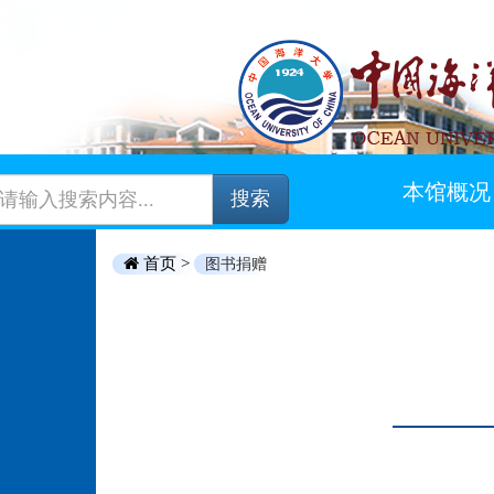
本馆概况
搜索
首页 >
图书捐赠