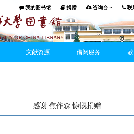
我的图书馆
捐赠
咨询台
联
文献资源
借阅服务
教
感谢 焦作森 慷慨捐赠