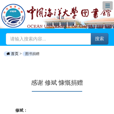
搜索
首页 >
图书捐赠
感谢 修斌 慷慨捐赠
修斌：