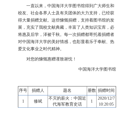
一直以来，中国海洋大学图书馆得到广大师生和
校友、社会各界人士及有关团体的大力支持，已经获
得大量捐赠文献。这些慷慨捐赠，支持着图书馆的发
展，充实了我校文献典藏，丰富了人类知识宝库，必
将惠及后学，泽被千秋。每一次捐赠都寄托着捐赠者
对中国海洋大学的美好情感，也彰显着乐于奉献、热
爱文化事业之时代精神。
对您的慷慨惠赠谨致谢忱！
中国海洋大学图书馆
序号
捐赠人
题名
册数
捐赠时间
不灭的薪火：中国近
2020/12/7
1
修斌
1
代海军教育史话
10:20:05