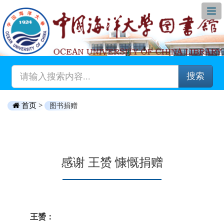
搜索
首页 >
图书捐赠
感谢 王赟 慷慨捐赠
王赟：