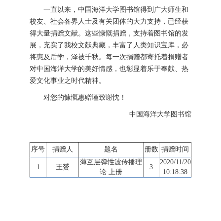
一直以来，中国海洋大学图书馆得到广大师生和
校友、社会各界人士及有关团体的大力支持，已经获
得大量捐赠文献。这些慷慨捐赠，支持着图书馆的发
展，充实了我校文献典藏，丰富了人类知识宝库，必
将惠及后学，泽被千秋。每一次捐赠都寄托着捐赠者
对中国海洋大学的美好情感，也彰显着乐于奉献、热
爱文化事业之时代精神。
对您的慷慨惠赠谨致谢忱！
中国海洋大学图书馆
序号
捐赠人
题名
册数
捐赠时间
薄互层弹性波传播理
2020/11/20
1
王赟
3
论 上册
10:18:38