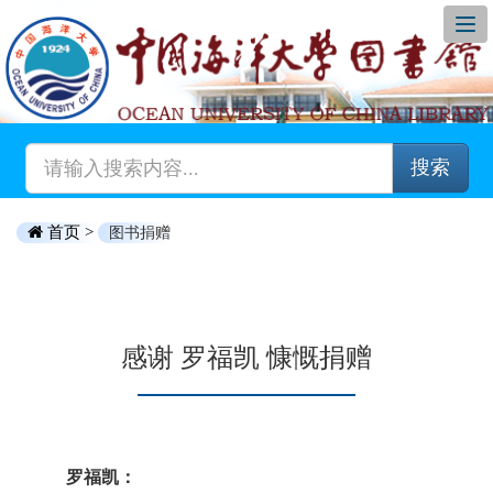
搜索
首页 >
图书捐赠
感谢 罗福凯 慷慨捐赠
罗福凯：