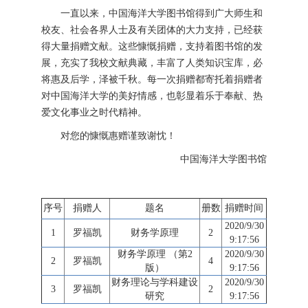
一直以来，中国海洋大学图书馆得到广大师生和
校友、社会各界人士及有关团体的大力支持，已经获
得大量捐赠文献。这些慷慨捐赠，支持着图书馆的发
展，充实了我校文献典藏，丰富了人类知识宝库，必
将惠及后学，泽被千秋。每一次捐赠都寄托着捐赠者
对中国海洋大学的美好情感，也彰显着乐于奉献、热
爱文化事业之时代精神。
对您的慷慨惠赠谨致谢忱！
中国海洋大学图书馆
序号
捐赠人
题名
册数
捐赠时间
2020/9/30
1
罗福凯
财务学原理
2
9:17:56
财务学原理 （第2
2020/9/30
2
罗福凯
4
版）
9:17:56
财务理论与学科建设
2020/9/30
3
罗福凯
2
研究
9:17:56