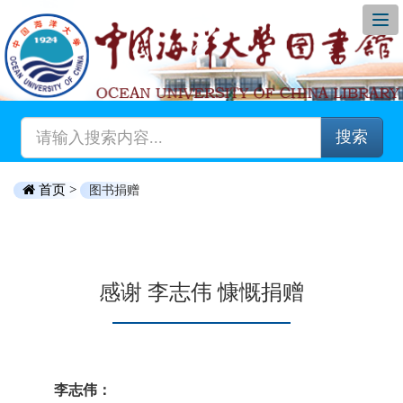
搜索
首页 >
图书捐赠
感谢 李志伟 慷慨捐赠
李志伟：